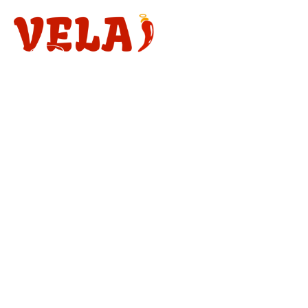
La vera pizza
napoletana
a Pavia
SCOPRI IL MENU