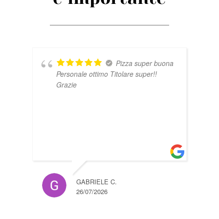
a
Pizza super buona
Personale ottimo Titolare super!!
Grazie
GABRIELE C.
MELI
26/07/2026
14/07